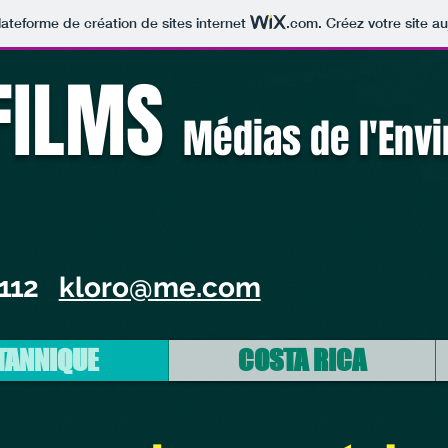
lateforme de création de sites internet
.com
. Créez votre site au
FILMS
Médias de l'Env
 112
kloro@me.com
TANNIQUE
COSTA RICA